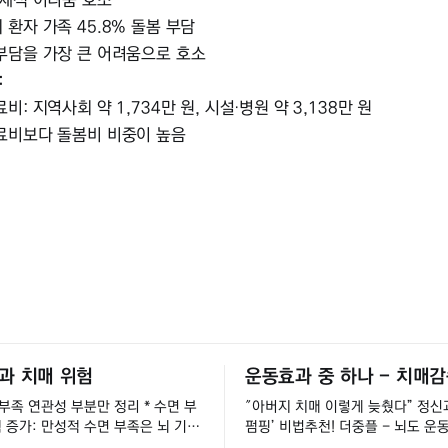
경제적 어려움 호소
 환자 가족 45.8% 돌봄 부담
부담을 가장 큰 어려움으로 호소
:
비: 지역사회 약 1,734만 원, 시설·병원 약 3,138만 원
료비보다 돌봄비 비중이 높음
과 치매 위험
운동효과 중 하나 - 치매
 연관성 부분만 정리 * 수면 부
″아버지 치매 이렇게 늦췄다” 정신
험 증가: 만성적 수면 부족은 뇌 기능
펌핑’ 비법추천! 더중플 - 뇌도 운
병 위험을 높이는 주요 요인. * 글
치매 환자 100만 명 시대, 주위를