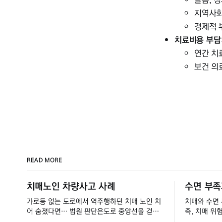
돌봄, 
지역사회
경제적 
치료비용 부담
연간 치료
보건 의
READ MORE
치매노인 차량사고 사례
수면 부족
가로등 없는 도로에서 역주행하던 치매 노인 치
치매와 수면 부족
어 숨졌다면… 법원 판단은도로 중앙선을 걷던
족, 치매 위
치매 노인을 차로 치어 숨지게 한 30대 운전자
저하와 치매 발