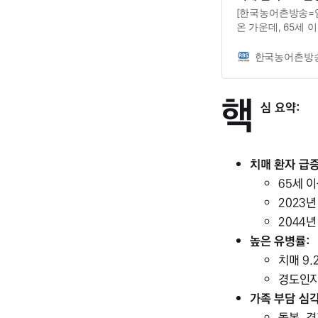
[한국농어촌방송=임
온 가운데, 65세 
났다.12일 보건복지
과를 발표했다. 조
한국농어촌방
계됐다. 노인 인구가
치매 환자인 셈이다
핵
만명을 넘어설 것이
심 요약:
엔 200만명을
치매 환자 급증
65세 이
2023년
2044년
높은 유병률:
치매 9.
경도인지
가족 부담 심각