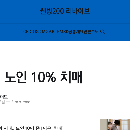
웰빙200 리바이브
C
F
D
I
O
S
DM
G
A
B
L
SM
SK
공통
개요
언론보도
년 노인 10% 치매
바이브
12일
—
2 min read
 시대…노인 10명 중 1명은 ‘치매’