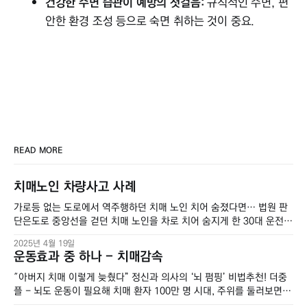
건강한 수면 습관이 예방의 첫걸음:
규칙적인 수면, 편
안한 환경 조성 등으로 숙면 취하는 것이 중요.
READ MORE
치매노인 차량사고 사례
가로등 없는 도로에서 역주행하던 치매 노인 치어 숨졌다면… 법원 판
단은도로 중앙선을 걷던 치매 노인을 차로 치어 숨지게 한 30대 운전자
가 무죄 판단을 받았다. 19일 전주지법 형사6단독은 교통사고처리 특
2025년 4월 19일
례법 위반(치사) 혐의로 기소된 A(31) 씨에게 무죄를 선고했다고 밝혔
운동효과 중 하나 - 치매감속
다. A부산일보스포츠폴리오 * 전주지법, 교통사고처리 특례법 위반(치
사) 혐의 A씨에 무죄 선고 * 2023년 12월
″아버지 치매 이렇게 늦췄다” 정신과 의사의 ‘뇌 펌핑’ 비법추천! 더중
플 - 뇌도 운동이 필요해 치매 환자 100만 명 시대, 주위를 둘러보면
부모님이 치매에 걸려 간병을 하고 있거나, 치매로 장례를 치른 집이 참